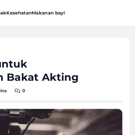
nak
Kesehatan
Makanan bayi
untuk
Bakat Akting
ins
0