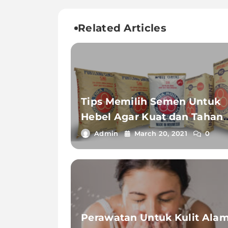
Related Articles
Tips Memilih Semen Untuk
Hebel Agar Kuat dan Tahan
Lama
Admin
March 20, 2021
0
Perawatan Untuk Kulit Alam