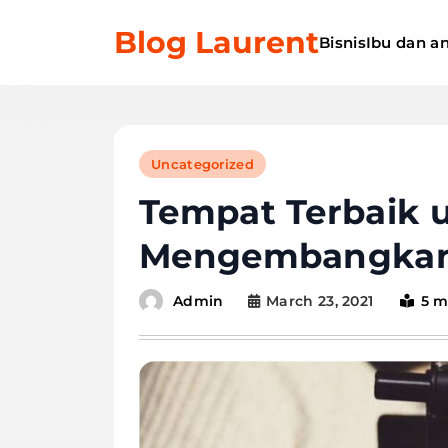
Skip
Blog Laurent
to
Bisnis
Ibu dan a
content
Uncategorized
Tempat Terbaik 
Mengembangkan 
March 23, 2021
5 m
Admin