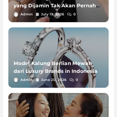
yang Dijamin Tak Akan Pernah
Terlupakan
Admin
July 19, 2026
0
Model Kalung Berlian Mewah
dari Luxury Brands in Indonesia
Admin
June 20, 2026
0