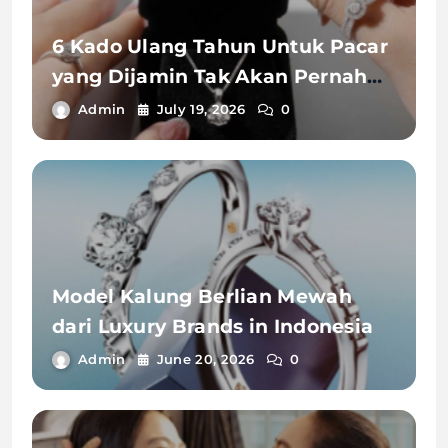
6 Kado Ulang Tahun Untuk Pacar
yang Dijamin Tak Akan Pernah
Terlupakan
Admin
July 19, 2026
0
Model Kalung Berlian Mewah
dari Luxury Brands in Indonesia
Admin
June 20, 2026
0