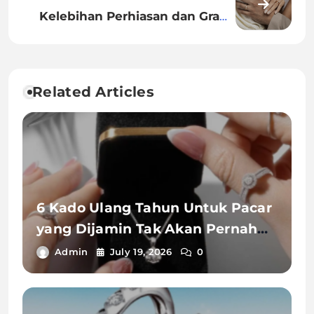
untuk Dapur Idaman
Kelebihan Perhiasan dan Grafik
Harga Emas Hari Ini The Palace
Related Articles
6 Kado Ulang Tahun Untuk Pacar
yang Dijamin Tak Akan Pernah
Terlupakan
Admin
July 19, 2026
0