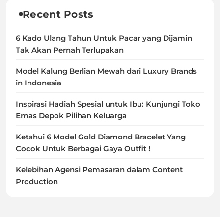
Recent Posts
6 Kado Ulang Tahun Untuk Pacar yang Dijamin
Tak Akan Pernah Terlupakan
Model Kalung Berlian Mewah dari Luxury Brands
in Indonesia
Inspirasi Hadiah Spesial untuk Ibu: Kunjungi Toko
Emas Depok Pilihan Keluarga
Ketahui 6 Model Gold Diamond Bracelet Yang
Cocok Untuk Berbagai Gaya Outfit !
Kelebihan Agensi Pemasaran dalam Content
Production