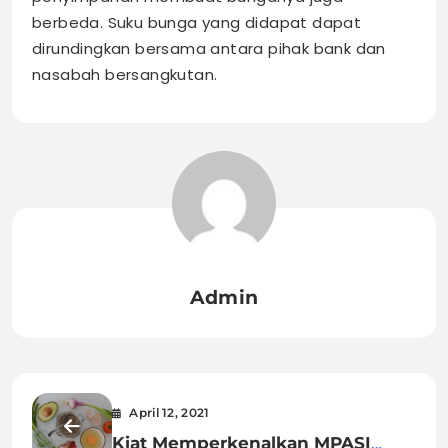
berbeda. Suku bunga yang didapat dapat
dirundingkan bersama antara pihak bank dan
nasabah bersangkutan.
Admin
April 12, 2021
Kiat Memperkenalkan MPASI