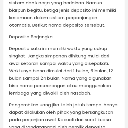
sistem dan kinerja yang berlainan. Namun
biarpun begitu, ketiga jenis deposito ini memiliki
kesamaan dalam sistem perpanjangan
otomatis. Berikut nama deposito tersebut.
Deposito Berjangka
Deposito satu ini memiliki waktu yang cukup
singkat. Jangka simpanan dihitung mulai dari
awal setoran sampai waktu yang disepakati.
Waktunya biasa dimulai dari 1 bulan, 6 bulan, 12
bulan sampai 24 bulan. Nama yang digunakan
bisa nama perseorangan atau menggunakan
lembaga yang diwakili oleh nasabah.
Pengambilan uang jika telah jatuh tempo, hanya
dapat dilakukan oleh pihak yang bersangkutan
pada perjanjian awal. Kecuali dari surat kuasa
yang ditandatangani oleh pemilik deposito