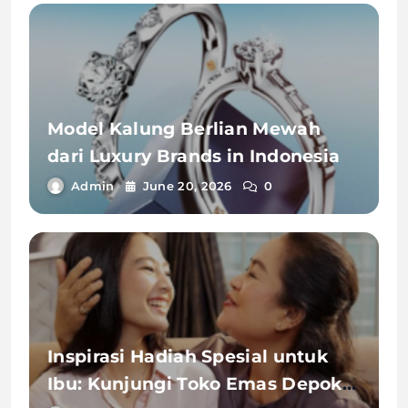
Model Kalung Berlian Mewah
dari Luxury Brands in Indonesia
Admin
June 20, 2026
0
Inspirasi Hadiah Spesial untuk
Ibu: Kunjungi Toko Emas Depok