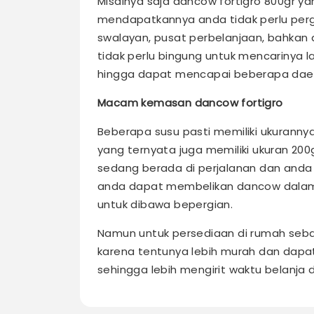
Misalnya saja dancow fortigro 800gr ya
mendapatkannya anda tidak perlu pergi
swalayan, pusat perbelanjaan, bahkan 
tidak perlu bingung untuk mencarinya 
hingga dapat mencapai beberapa da
Macam kemasan dancow fortigro
Beberapa susu pasti memiliki ukuranny
yang ternyata juga memiliki ukuran 200gr
sedang berada di perjalanan dan and
anda dapat membelikan dancow dalam 
untuk dibawa bepergian.
Namun untuk persediaan di rumah seb
karena tentunya lebih murah dan dapat
sehingga lebih mengirit waktu belanja 