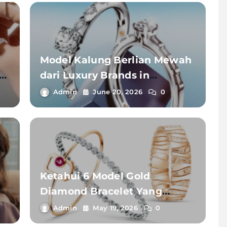
Model Kalung Berlian Mewah
n
dari Luxury Brands in
Indonesia
Admin
June 20, 2026
0
Ketahui 6 Model Gold
Diamond Bracelet Yang
ga
Cocok Untuk Berbagai Gaya
Admin
May 19, 2026
0
Outfit !