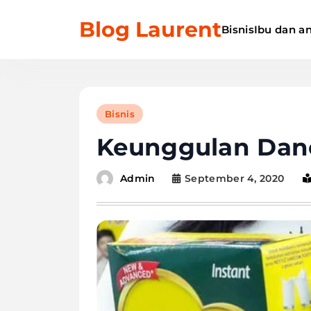
Skip
Blog Laurent
to
Bisnis
Ibu dan a
content
Bisnis
Keunggulan Danc
September 4, 2020
Admin