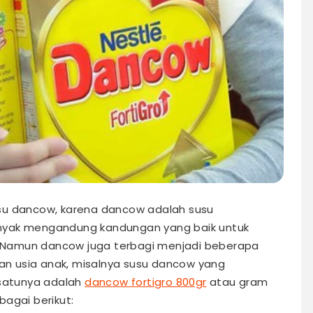
su dancow, karena dancow adalah susu
nyak mengandung kandungan yang baik untuk
 Namun dancow juga terbagi menjadi beberapa
ran usia anak, misalnya susu dancow yang
 satunya adalah
dancow fortigro 800gr
atau gram
agai berikut: