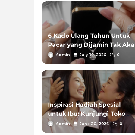
6 Kado Ulang Tahun Untuk
Pacar yang Dijamin Tak Aka
Pernah Terlupakan
Admin
July 19, 2026
0
Inspirasi Hadiah Spesial
untuk Ibu: Kunjungi Toko
Emas Depok Pilihan Keluar
Admin
June 20, 2026
0