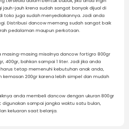
ng tersedia dalam bentuk bubuk, jika anda ingin
 jauh-jauh krena sudah sangat banyak dijual di
di toko juga sudah menyediakannya. Jadi anda
lagi. Distribusi dancow memang sudah sangat baik
erah pedalaman maupun perkotaan.
a masing-masing misalnya dancow fortigro 800gr
, 400gr, bahkan sampai 1 liter. Jadi jika anda
a harus tetap memenuhi kebutuhan anak anda,
kemasan 200gr karena lebih simpel dan mudah
aiknya anda membeli dancow dengan ukuran 800gr
 digunakan sampai jangka waktu satu bulan,
dan keluaran saat belanja.