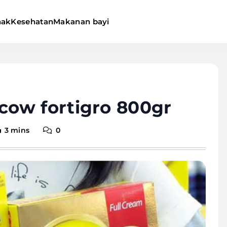
nak
Kesehatan
Makanan bayi
ow fortigro 800gr
3 mins
0